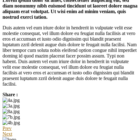
Lorem ipsum dolor sit amet, consectetuer adipiscing elit, sed
diam nonummy nibh euismod tincidunt ut laoreet dolore magna
aliquam erat volutpat. Ut wisi enim ad minim veniam, quis
nostrud exerci tation.
Duis autem vel eum iriure dolor in hendrerit in vulputate velit esse
molestie consequat, vel illum dolore eu feugiat nulla facilisis at vero
eros et accumsan et iusto odio dignissim qui blandit praesent
luptatum zzril delenit augue duis dolore te feugait nulla facilisi. Nam
liber tempor cum soluta nobis eleifend option congue nihil imperdiet
doming id quod mazim placerat facer possim assum. Typi non
habent. Duis autem vel eum iriure dolor in hendrerit in vulputate
velit esse molestie consequat, vel illum dolore eu feugiat nulla
facilisis at vero eros et accumsan et iusto odio dignissim qui blandit
praesent luptatum zzril delenit augue duis dolore te feugait nulla
facilisi.
Share :
Prev
Next