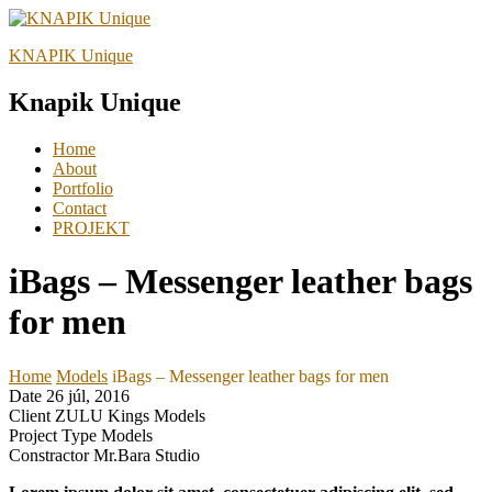
KNAPIK Unique
Knapik Unique
Home
About
Portfolio
Contact
PROJEKT
iBags – Messenger leather bags
for men
Home
Models
iBags – Messenger leather bags for men
Date
26 júl, 2016
Client
ZULU Kings Models
Project Type
Models
Constractor
Mr.Bara Studio